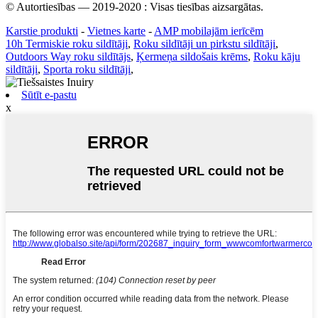
© Autortiesības — 2019-2020 : Visas tiesības aizsargātas.
Karstie produkti
-
Vietnes karte
-
AMP mobilajām ierīcēm
10h Termiskie roku sildītāji
,
Roku sildītāji un pirkstu sildītāji
,
Outdoors Way roku sildītājs
,
Ķermeņa sildošais krēms
,
Roku kāju
sildītāji
,
Sporta roku sildītāji
,
Sūtīt e-pastu
x