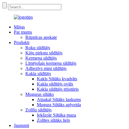
Mājas
Par mums
Rūpnīcas apskate
Produkti
Roku sildītājs
Kāju pirkstu sildītājs
Ķermeņa sildītājs
Līmējošais ķermeņa sildītājs
Adhezīvs mini sildītājs
Kakla sildītājs
Kakls Siltāks kvadrāts
Kakla sildītājs ovāls
Kakla sildītājs trīsstūris
Muguras siltāks
Atpakaļ Siltāks laukums
Mugura Siltāks apļveida
Zolīšu sildītājs
Iekšzole Siltāka maza
Zolītes siltāks liels
Jaunumi