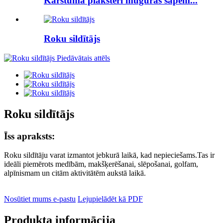
Karstuma plāksteri muguras sāpēm...
Roku sildītājs
Roku sildītājs
Īss apraksts:
Roku sildītāju varat izmantot jebkurā laikā, kad nepieciešams.Tas ir
ideāli piemērots medībām, makšķerēšanai, slēpošanai, golfam,
alpīnismam un citām aktivitātēm aukstā laikā.
Nosūtiet mums e-pastu
Lejupielādēt kā PDF
Produkta informācija