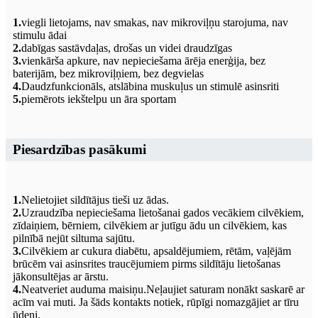
1.
viegli lietojams, nav smakas, nav mikroviļņu starojuma, nav
stimulu ādai
2.
dabīgas sastāvdaļas, drošas un videi draudzīgas
3.
vienkārša apkure, nav nepieciešama ārēja enerģija, bez
baterijām, bez mikroviļņiem, bez degvielas
4.
Daudzfunkcionāls, atslābina muskuļus un stimulē asinsriti
5.
piemērots iekštelpu un āra sportam
Piesardzības pasākumi
1.
Nelietojiet sildītājus tieši uz ādas.
2.
Uzraudzība nepieciešama lietošanai gados vecākiem cilvēkiem,
zīdaiņiem, bērniem, cilvēkiem ar jutīgu ādu un cilvēkiem, kas
pilnībā nejūt siltuma sajūtu.
3.
Cilvēkiem ar cukura diabētu, apsaldējumiem, rētām, vaļējām
brūcēm vai asinsrites traucējumiem pirms sildītāju lietošanas
jākonsultējas ar ārstu.
4.
Neatveriet auduma maisiņu.Neļaujiet saturam nonākt saskarē ar
acīm vai muti. Ja šāds kontakts notiek, rūpīgi nomazgājiet ar tīru
ūdeni.