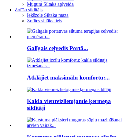
Mugura Siltāks apļveida
Zolīšu sildītājs
Iekšzole Siltāka maza
Zolītes siltāks liels
Galīgais ceļvedis Portā...
Atklājiet maksimālu komfortu:...
Kakla vienreizlietojamie ķermeņa
sildītāji