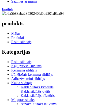
Sazinies ar mums
English
produkts
Mājas
Produkti
Roku sildītājs
Kategorijas
Roku sildītājs
Kāju pirkstu sildītājs
Ķermeņa sildītājs
Līmējošais ķermeņa sildītājs
Adhezīvs mini sildītājs
Kakla sildītājs
Kakls Siltāks kvadrāts
Kakla sildītājs ovāls
Kakla sildītājs trīsstūris
Muguras siltāks
Atpakaļ Siltāks laukums