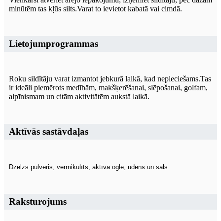
minūtēm tas kļūs silts.Varat to ievietot kabatā vai cimdā.
Lietojumprogrammas
Roku sildītāju varat izmantot jebkurā laikā, kad nepieciešams.Tas
ir ideāli piemērots medībām, makšķerēšanai, slēpošanai, golfam,
alpīnismam un citām aktivitātēm aukstā laikā.
Aktīvās sastāvdaļas
Dzelzs pulveris, vermikulīts, aktīvā ogle, ūdens un sāls
Raksturojums