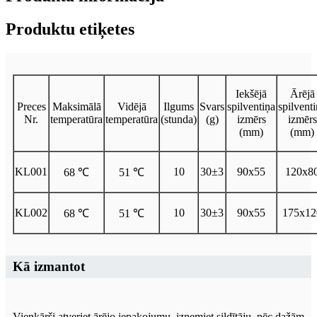
Produktu etiķetes
Iekšējā
Ārējā
Preces
Maksimālā
Vidējā
Ilgums
Svars
spilventiņa
spilvent
Nr.
temperatūra
temperatūra
(stunda)
(g)
izmērs
izmērs
(mm)
(mm)
KL001
10
30±3
90x55
120x8
68 ℃
51 ℃
KL002
10
30±3
90x55
175x12
68 ℃
51 ℃
Kā izmantot
Vienkārši atveriet ārējo iepakojumu, izņemiet sildītāju, pēc dažām