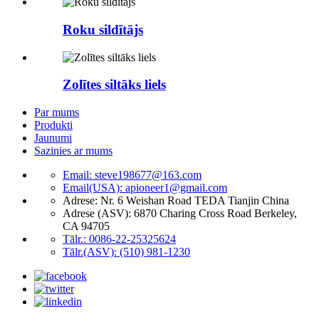
Roku sildītājs
Zolītes siltāks liels
Par mums
Produkti
Jaunumi
Sazinies ar mums
Email: steve198677@163.com
Email(USA): apioneer1@gmail.com
Adrese: Nr. 6 Weishan Road TEDA Tianjin China
Adrese (ASV): 6870 Charing Cross Road Berkeley,
CA 94705
Tālr.: 0086-22-25325624
Tālr.(ASV): (510) 981-1230